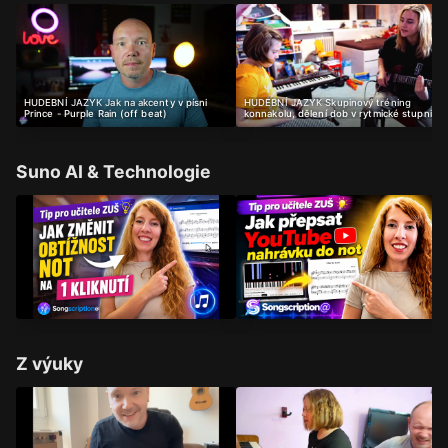
HUDEBNÍ JAZYK Jak na akcenty v písni
HUDEBNÍ JAZYK Skupinový tréning
Prince - Purple Rain (off beat)
konnakolu, dělení dob v rytmické stupnici
Suno AI & Technologie
Z výuky