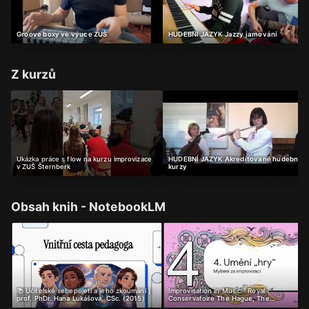
Groove boxy ve výuce ZUŠ
HUDEBNÍ JAZYK Jazzy jamování
Z kurzů
Ukázka práce s flow na kurzu improvizace
HUDEBNÍ JAZYK Akreditované hudební
v ZUŠ Šternberk
kurzy
Obsah knih - NotebookLM
📚 Učitelské sebepojetí a jeho zkoumání |
Improvisation in Music - Royal
prof. PhDr. Hana Lukášová, CSc. (2015)
Conservatoire The Hague, The
Netherlands