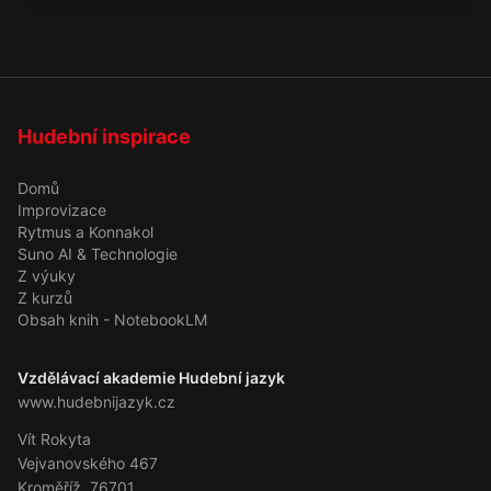
Hudební inspirace
Domů
Improvizace
Rytmus a Konnakol
Suno AI & Technologie
Z výuky
Z kurzů
Obsah knih - NotebookLM
Vzdělávací akademie Hudební jazyk
www.hudebnijazyk.cz
Vít Rokyta
Vejvanovského 467
Kroměříž, 76701